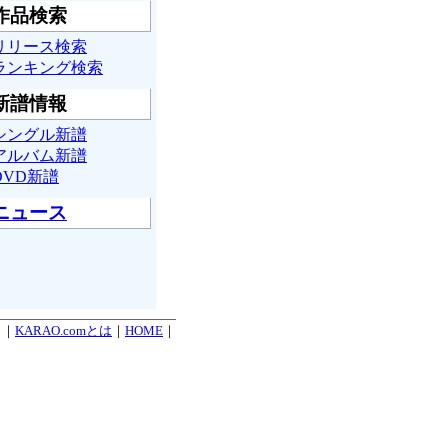
作品検索
リリース検索
ランキング検索
新譜情報
シングル新譜
アルバム新譜
DVD新譜
ニュース
. ｜
KARAO.comとは
｜
HOME
｜