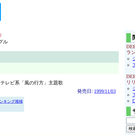
グル
DE
ラ
DE
リ
ジテレビ系「風の行方」主題歌
発売日:
1999/11/03
ンキング推移