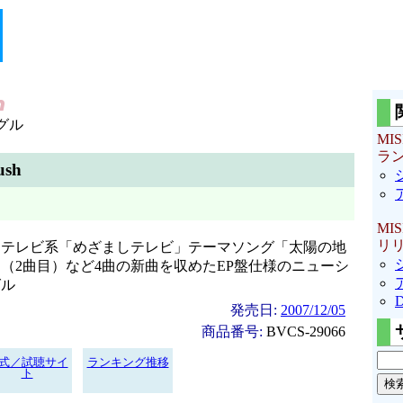
グル
MIS
ラ
ush
MIS
リ
ジテレビ系「めざましテレビ」テーマソング「太陽の地
（2曲目）など4曲の新曲を収めたEP盤仕様のニューシ
グル
発売日:
2007/12/05
商品番号:
BVCS-29066
式／試聴サイ
ランキング推移
ト