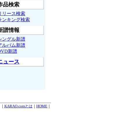
作品検索
リリース検索
ランキング検索
新譜情報
シングル新譜
アルバム新譜
DVD新譜
ニュース
. ｜
KARAO.comとは
｜
HOME
｜