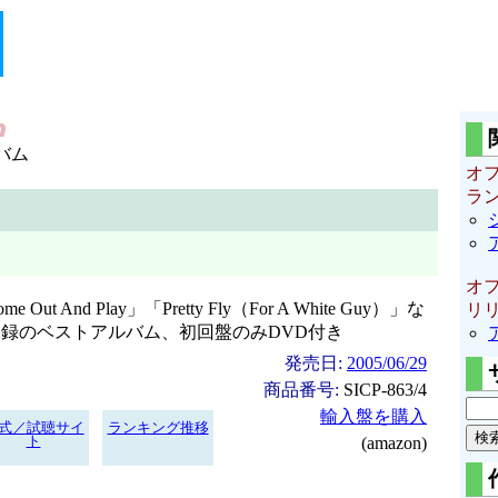
バム
オ
ラ
オ
me Out And Play」「Pretty Fly（For A White Guy）」な
リ
録のベストアルバム、初回盤のみDVD付き
発売日:
2005/06/29
商品番号:
SICP-863/4
輸入盤を購入
式／試聴サイ
ランキング推移
ト
(amazon)