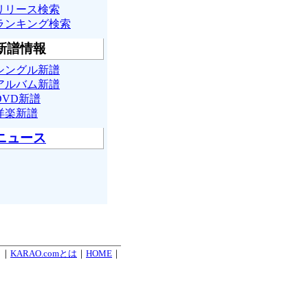
リリース検索
ランキング検索
新譜情報
シングル新譜
アルバム新譜
DVD新譜
洋楽新譜
ニュース
. ｜
KARAO.comとは
｜
HOME
｜