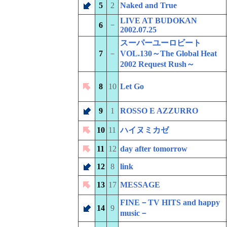
5
2
Naked and True
LIVE AT BUDOKAN
－
6
2002.07.25
スーパーユーロビート
7
－
VOL.130～The Global Heat
2002 Request Rush～
8
10
Let Go
9
1
ROSSO E AZZURRO
10
11
ハイヌミカゼ
11
12
day after tomorrow
12
8
link
13
17
MESSAGE
FINE－TV HITS and happy
14
9
music－