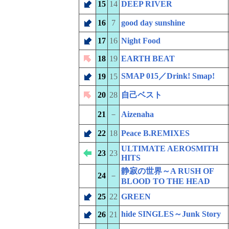
15
14
DEEP RIVER
16
7
good day sunshine
17
16
Night Food
18
19
EARTH BEAT
SMAP 015／Drink! Smap!
19
15
20
28
自己ベスト
21
－
Aizenaha
22
18
Peace B.REMIXES
ULTIMATE AEROSMITH
23
23
HITS
静寂の世界～A RUSH OF
24
－
BLOOD TO THE HEAD
25
22
GREEN
hide SINGLES～Junk Story
26
21