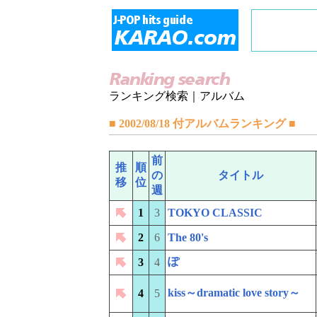
ランキング検索｜アルバム
■ 2002/08/18 付アルバムランキング ■
前
推
順
の
タイトル
移
位
週
1
3
TOKYO CLASSIC
2
6
The 80's
ぽ
3
4
kiss～dramatic love story～
4
5