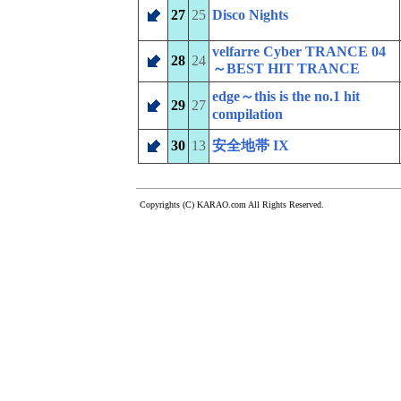
27
25
Disco Nights
velfarre Cyber TRANCE 04
28
24
～BEST HIT TRANCE
edge～this is the no.1 hit
29
27
compilation
30
13
安全地帯 IX
Copyrights (C) KARAO.com All Rights Reserved.