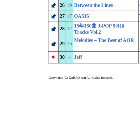
26
19
Between the Lines
27
17
OASIS
15年150曲 J-POP 50Hit
28
22
Tracks Vol.2
Melodies－The Best of AOR
29
16
－
30
－
Jeff
Copyrights (C) KARAO.com All Rights Reserved.