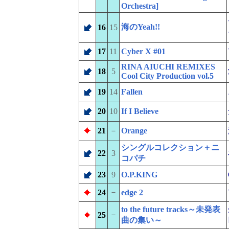
Orchestra]
海のYeah!!
16
15
17
11
Cyber X #01
RINA AIUCHI REMIXES
18
5
Cool City Production vol.5
19
14
Fallen
20
10
If I Believe
21
－
Orange
シングルコレクション＋ニ
22
3
コパチ
23
9
O.P.KING
－
24
edge 2
to the future tracks～未発表
－
25
曲の集い～