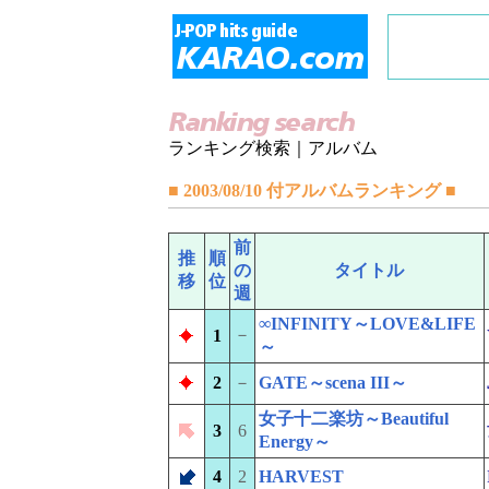
ランキング検索｜アルバム
■ 2003/08/10 付アルバムランキング ■
前
推
順
の
タイトル
移
位
週
∞INFINITY～LOVE&LIFE
－
1
～
2
－
GATE～scena III～
女子十二楽坊～Beautiful
3
6
Energy～
4
2
HARVEST