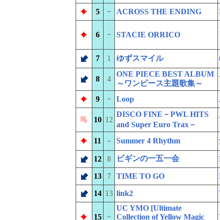
－
5
ACROSS THE ENDING
－
6
STACIE ORRICO
7
1
ゆずスマイル
ONE PIECE BEST ALBUM
8
4
～ワンピース主題歌集～
－
9
Loop
DISCO FINE－PWL HITS
10
12
and Super Euro Trax－
11
－
Summer 4 Rhythm
ビギンの一五一会
12
8
13
7
TIME TO GO
14
13
link2
UC YMO [Ultimate
－
15
Collection of Yellow Magic