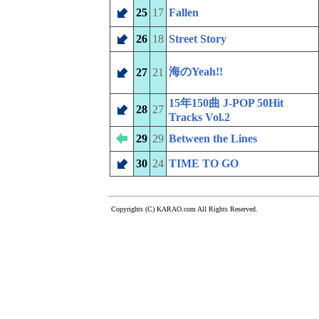
25
17
Fallen
26
18
Street Story
海のYeah!!
27
21
15年150曲 J-POP 50Hit
28
27
Tracks Vol.2
29
29
Between the Lines
30
24
TIME TO GO
Copyrights (C) KARAO.com All Rights Reserved.