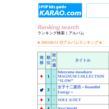
ランキング検索｜アルバム
■ 2003/08/31 付アルバムランキング ■
前
推
順
の
タイトル
移
位
週
fukuyama masaharu
－
1
MAGNUM COLLECTION
“SLOW”
女子十二楽坊～Beautiful
2
1
Energy～
－
3
SOUL'd OUT
－
4
Next World