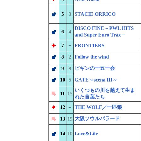
5
3
STACIE ORRICO
DISCO FINE－PWL HITS
6
4
and Super Euro Trax－
－
7
FRONTIERS
8
2
Follow the wind
ビギンの一五一会
9
8
10
5
GATE～scena III～
いくつもの川を越えて生ま
11
15
れた言葉たち
12
－
THE WOLF／一匹狼
大阪ソウルバラード
13
19
14
10
Love&Life