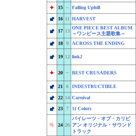
15
－
Falling Uphill
16
11
HARVEST
ONE PIECE BEST ALBUM
17
13
～ワンピース主題歌集～
18
9
ACROSS THE ENDING
19
12
link2
－
20
BEST CRUSADERS
21
6
INDESTRUCTIBLE
22
14
Carnival
23
7
11 Colors
パイレーツ・オブ・カリビ
24
26
アン オリジナル・サウンド
トラック