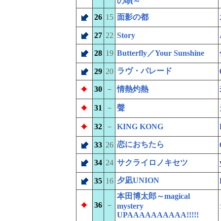
の唄～
26
15
面影の都
27
22
Story
28
19
Butterfly／Your Sunshine
ラヴ・パレード
29
20
30
－
情熱灼熱
31
－
聲
32
－
KING KONG
恋におちたら
33
26
34
24
サクライロノキセツ
夕凪UNION
35
16
本田博太郎～magical
36
－
mystery
UPAAAAAAAAAA!!!!!