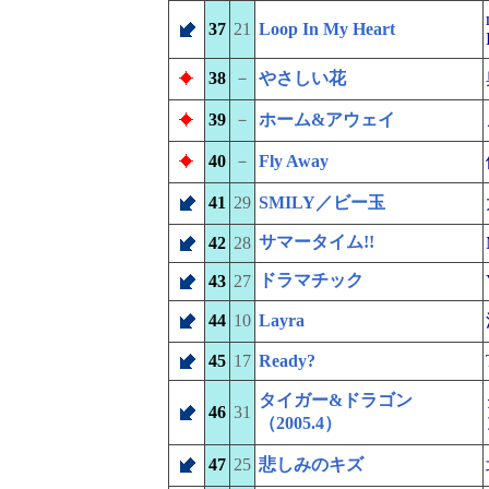
37
21
Loop In My Heart
38
－
やさしい花
39
－
ホーム&アウェイ
40
－
Fly Away
41
29
SMILY／ビー玉
サマータイム!!
42
28
ドラマチック
43
27
44
10
Layra
45
17
Ready?
タイガー&ドラゴン
46
31
（2005.4）
47
25
悲しみのキズ