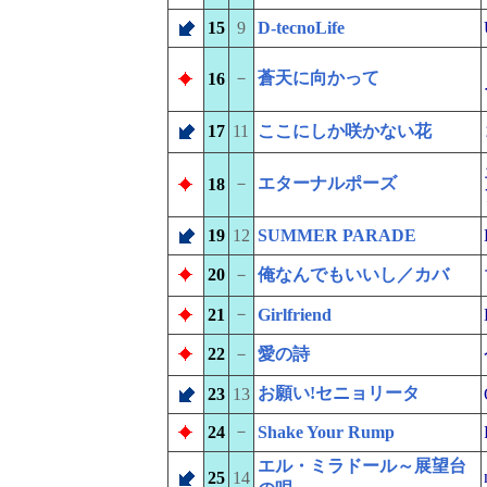
15
9
D-tecnoLife
－
蒼天に向かって
16
17
11
ここにしか咲かない花
－
エターナルポーズ
18
19
12
SUMMER PARADE
20
－
俺なんでもいいし／カバ
－
21
Girlfriend
22
－
愛の詩
お願い!セニョリータ
23
13
－
24
Shake Your Rump
エル・ミラドール～展望台
25
14