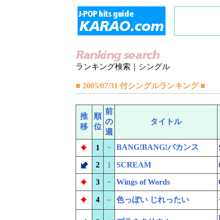
ランキング検索｜シングル
■ 2005/07/31 付シングルランキング ■
前
推
順
の
タイトル
移
位
週
－
BANG!BANG!バカンス
1
2
1
SCREAM
－
3
Wings of Words
4
－
色っぽい じれったい