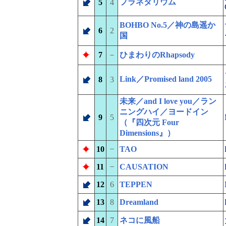
プラネタリウム
5
4
BOHBO No.5／神の島遥か
6
2
国
7
－
ひまわりのRhapsody
Link／Promised land 2005
8
3
未来／and I love you／ラン
ニングハイ／ヨードイン
9
5
（『四次元 Four
Dimensions』）
－
10
TAO
－
11
CAUSATION
12
6
TEPPEN
13
8
Dreamland
14
7
ネコに風船